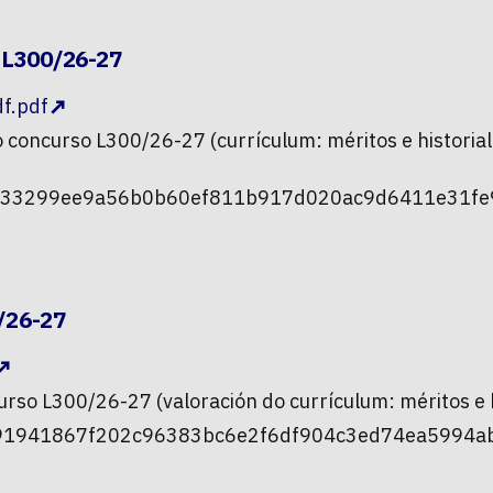
o L300/26-27
f.pdf
o concurso L300/26-27 (currículum: méritos e historia
1a033299ee9a56b0b60ef811b917d020ac9d6411e31fe9
0/26-27
urso L300/26-27 (valoración do currículum: méritos e 
f091941867f202c96383bc6e2f6df904c3ed74ea5994ab