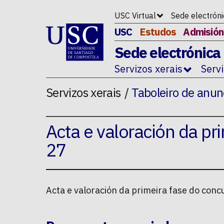
Ir ao contido da p�xina
USC Virtual
Sede electrón
USC
Estudos
Admisión
Sede electrónica
Servizos xerais
Serv
Servizos xerais
Taboleiro de anun
Acta e valoración da pr
27
Acta e valoración da primeira fase do con