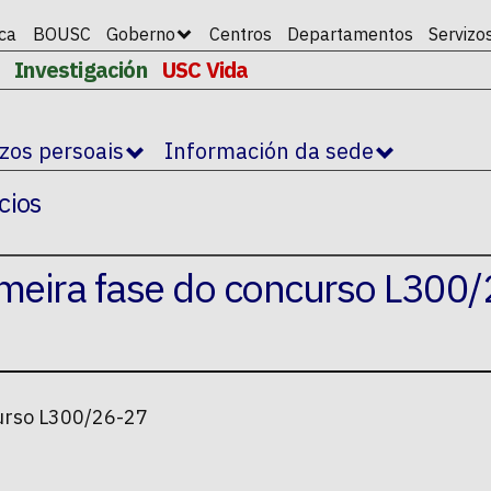
ica
BOUSC
Goberno
Centros
Departamentos
Servizo
Investigación
USC Vida
izos persoais
Información da sede
cios
imeira fase do concurso L300/
curso L300/26-27