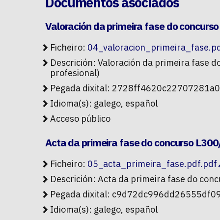
Documentos asociados
Valoración da primeira fase do concurs
Ficheiro:
04_valoracion_primeira_fase.pd
Descrición: Valoración da primeira fase d
profesional)
Pegada dixital: 2728ff4620c2270728
Idioma(s): galego, español
Acceso público
Acta da primeira fase do concurso L30
Ficheiro:
05_acta_primeira_fase.pdf.pdf
Descrición: Acta da primeira fase do conc
Pegada dixital: c9d72dc996dd26555d
Idioma(s): galego, español