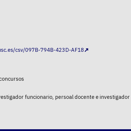
.usc.es/csv/097B-794B-423D-AF18
 concursos
vestigador funcionario, persoal docente e investigado