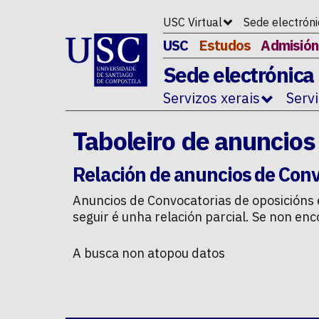
Ir ao contido da p�xina
USC Virtual
Sede electrón
USC
Estudos
Admisión
Sede electrónica
Servizos xerais
Serv
Taboleiro de anuncios
Relación de anuncios de
Conv
Anuncios de
Convocatorias de oposicións
seguir é unha relación parcial. Se non e
A busca non atopou datos