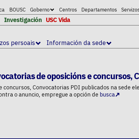
ica
BOUSC
Goberno
Centros
Departamentos
Servizo
Investigación
USC Vida
izos persoais
Información da sede
ocatorias de oposicións e concursos
,
C
 e concursos
,
Convocatorias PDI
publicados na sede ele
ncontra o anuncio, empregue a opción de
busca