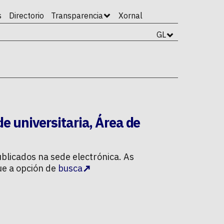
s
Directorio
Transparencia
Xornal
GL
e universitaria
,
Área de
blicados na sede electrónica. As
ue a opción de
busca