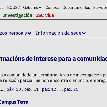
ica
BOUSC
Goberno
Centros
Departamentos
Servizo
Investigación
USC Vida
izos persoais
Información da sede
rmacións de interese para a comunidad
a a comunidade universitaria
,
Área de investigación
pu
a relación parcial. Se non encontra o anuncio, empreg
... ,
páx. 10
, páx. 11 ,
páx. 12
... ,
páx. 25
 Campus Terra