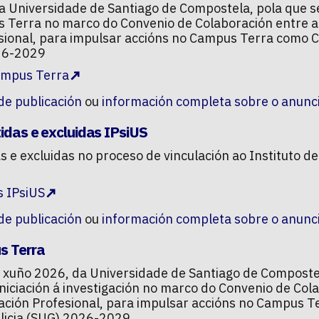
da Universidade de Santiago de Compostela, pola que s
 Terra no marco do Convenio de Colaboración entre a 
sional, para impulsar accións no Campus Terra como 
026-2029
Campus Terra
 de publicación
ou
información completa sobre o anunc
tidas e excluidas IPsiUS
as e excluidas no proceso de vinculación ao Instituto d
s IPsiUS
 de publicación
ou
información completa sobre o anunc
us Terra
de xuño 2026, da Universidade de Santiago de Composte
niciación á investigación no marco do Convenio de Col
mación Profesional, para impulsar accións no Campus 
alicia (SUG) 2026-2029