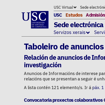
Ir ao contido da p�xina
USC Virtual
Sede electrón
USC
Estudos
Admisión
Sede electrónica
Servizos xerais
Serv
Taboleiro de anuncios
Relación de anuncios de
Info
investigación
Anuncios de
Informacións de interese par
relacións que se presentan a seguir é unh
A lista contén 121 elemento/s. Ir á
páx. 1
Convocatoria proxectos colaborativos