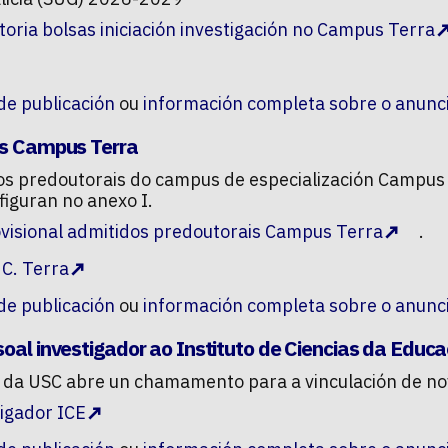
oria bolsas iniciación investigación no Campus Terra
 de publicación
ou
información completa sobre o anunc
ais Campus Terra
os predoutorais do campus de especialización Campus T
figuran no anexo I.
ovisional admitidos predoutorais Campus Terra
.
 C. Terra
 de publicación
ou
información completa sobre o anunc
soal investigador ao Instituto de Ciencias da Educ
) da USC abre un chamamento para a vinculación de nov
tigador ICE