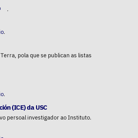
.
io
.
erra, pola que se publican as listas
io
.
ación (ICE) da USC
o persoal investigador ao Instituto.