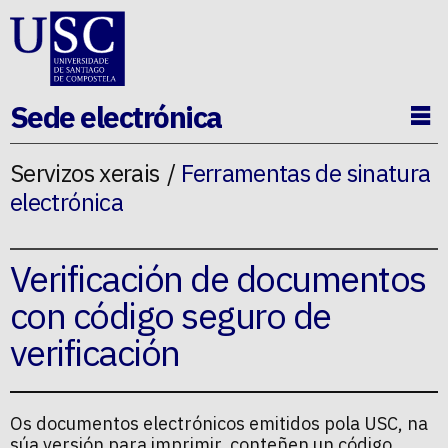
Ir ao contido da p�xina
Sede electrónica
Ab
Servizos xerais
Ferramentas de sinatura
electrónica
Verificación de documentos
con código seguro de
verificación
Os documentos electrónicos emitidos pola USC, na
súa versión para imprimir, conteñen un código