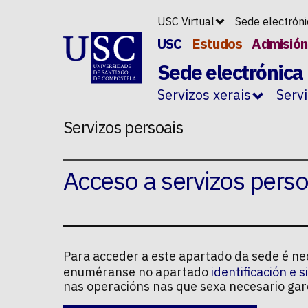
Ir ao contido da p�xina
USC Virtual
Sede electrón
USC
Estudos
Admisión
Sede electrónica
Servizos xerais
Serv
Servizos persoais
Acceso a servizos perso
Para acceder a este apartado da sede é n
enuméranse no apartado
identificación e 
nas operacións nas que sexa necesario gard