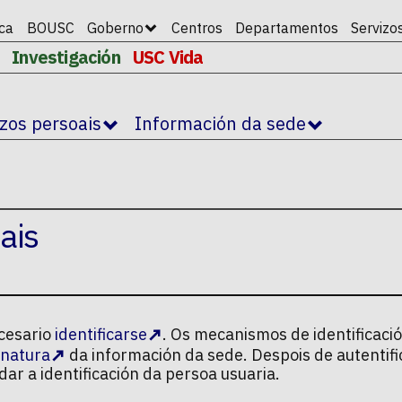
ica
BOUSC
Goberno
Centros
Departamentos
Servizo
Investigación
USC Vida
izos persoais
Información da sede
ais
ecesario
identificarse
. Os mecanismos de identificaci
sinatura
da información da sede. Despois de autentifi
ar a identificación da persoa usuaria.