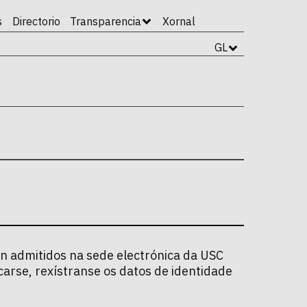
s
Directorio
Transparencia
Xornal
GL
ón admitidos na sede electrónica da USC
carse, rexístranse os datos de identidade