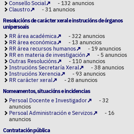
Consello Social
- 132 anuncios
Claustro
- 31 anuncios
Resolucións de carácter xeral e instrucións de órganos
unipersoais
RR área académica
- 322 anuncios
RR área económica
- 13 anuncios
RR área recursos humanos
- 19 anuncios
RR en materia de investigación
- 5 anuncios
Outras Resolucións
- 110 anuncios
Instrucións Secretaría Xeral
- 38 anuncios
Instrucións Xerencia
- 93 anuncios
RR carácter xeral
- 28 anuncios
Nomeamentos, situacións e incidencias
Persoal Docente e Investigador
- 32
anuncios
Persoal Administración e Servizos
- 16
anuncios
Contratación pública