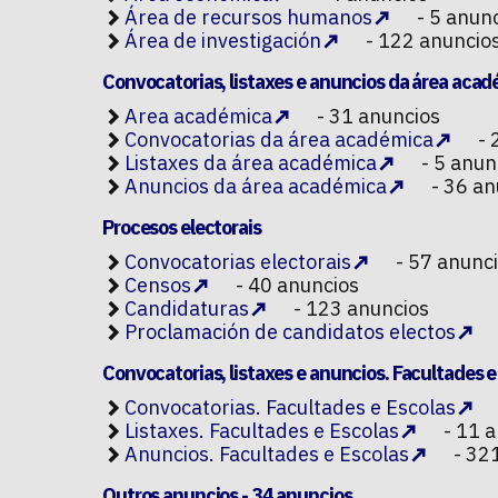
Área de recursos humanos
- 5 anun
Área de investigación
- 122 anuncio
Convocatorias, listaxes e anuncios da área aca
Area académica
- 31 anuncios
Convocatorias da área académica
- 
Listaxes da área académica
- 5 anun
Anuncios da área académica
- 36 an
Procesos electorais
Convocatorias electorais
- 57 anunc
Censos
- 40 anuncios
Candidaturas
- 123 anuncios
Proclamación de candidatos electos
Convocatorias, listaxes e anuncios. Facultades e
Convocatorias. Facultades e Escolas
Listaxes. Facultades e Escolas
- 11 a
Anuncios. Facultades e Escolas
- 32
Outros anuncios
- 34 anuncios