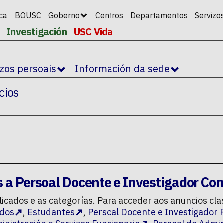
ica
BOUSC
Goberno
Centros
Departamentos
Servizo
Investigación
USC Vida
izos persoais
Información da sede
cios
s a
Persoal Docente e Investigador Co
icados e as categorías. Para acceder aos anuncios cla
dos
,
Estudantes
,
Persoal Docente e Investigador 