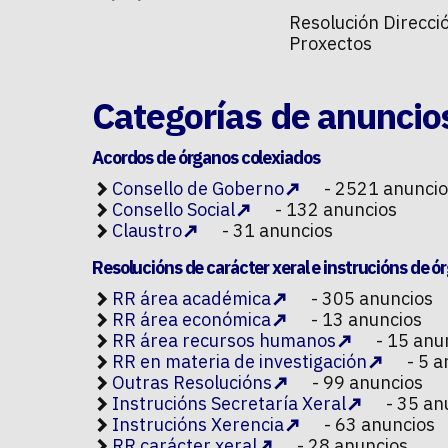
Resolución Direcci
Proxectos
Categorías de anuncio
Acordos de órganos colexiados
Consello de Goberno
- 2521 anuncio
Consello Social
- 132 anuncios
Claustro
- 31 anuncios
Resolucións de carácter xeral e instrucións de ó
RR área académica
- 305 anuncios
RR área económica
- 13 anuncios
RR área recursos humanos
- 15 anu
RR en materia de investigación
- 5 a
Outras Resolucións
- 99 anuncios
Instrucións Secretaría Xeral
- 35 an
Instrucións Xerencia
- 63 anuncios
RR carácter xeral
- 28 anuncios