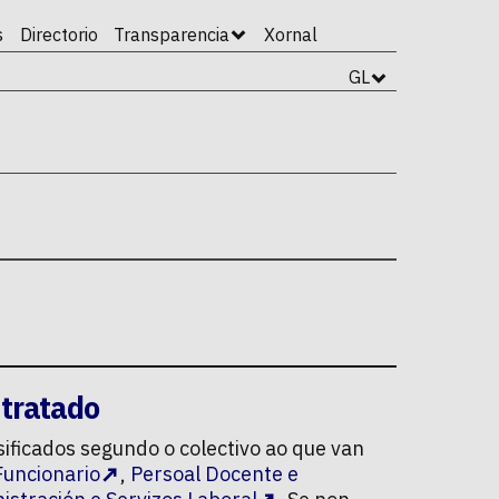
s
Directorio
Transparencia
Xornal
GL
ntratado
sificados segundo o colectivo ao que van
Funcionario
,
Persoal Docente e