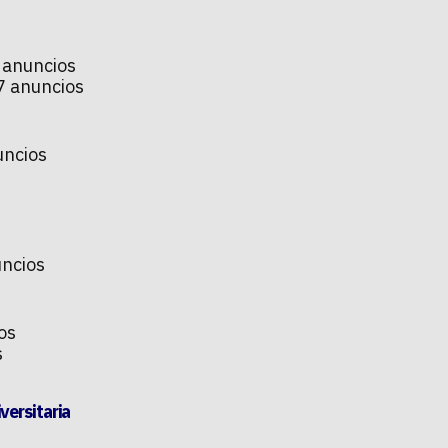
 anuncios
7 anuncios
uncios
ncios
os
s
versitaria