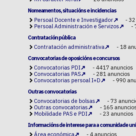
Nomeamentos, situacións e incidencias
Persoal Docente e Investigador
- 32
Persoal Administración e Servizos
- 
Contratación pública
Contratación administrativa
- 18 an
Convocatorias de oposicións e concursos
Convocatorias PDI
- 4417 anuncios
Convocatorias PAS
- 281 anuncios
Convocatorias persoal I+D
- 990 anu
Outras convocatorias
Convocatorias de bolsas
- 73 anunci
Outras convocatorias
- 165 anuncio
Mobilidade PAS e PDI
- 23 anuncios
Informacións de interese para a comunidade uni
Área económica
- 4 anuncios