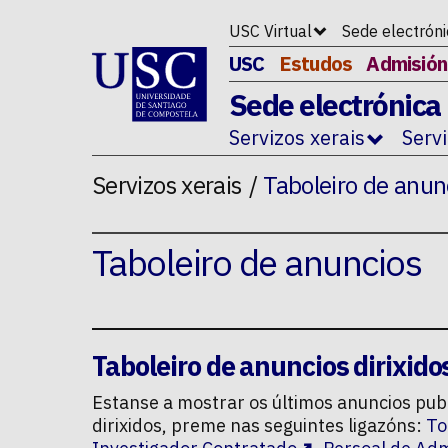
Ir ao contido da p�xina
USC Virtual
Sede electrón
USC
Estudos
Admisión
Sede electrónica
Servizos xerais
Serv
Servizos xerais
Taboleiro de anun
Taboleiro de anuncios
Taboleiro de anuncios dirixido
Estanse a mostrar os últimos anuncios publ
dirixidos, preme nas seguintes ligazóns:
To