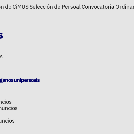
ón do CiMUS Selección de Persoal Convocatoria Ordin
s
s
rganos unipersoais
ncios
nuncios
uncios