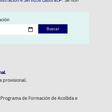
istración e Servizos Laboral
. Se non
ación
Buscar
nal.
 provisional.
I Programa de Formación de Acollida e