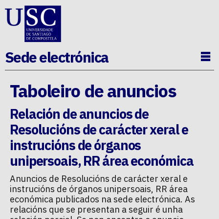
Ir ao contido da p�xina
Sede electrónica
Ab
Taboleiro de anuncios
Relación de anuncios de
Resolucións de carácter xeral e
instrucións de órganos
unipersoais
,
RR área económica
Anuncios de
Resolucións de carácter xeral e
instrucións de órganos unipersoais
,
RR área
económica
publicados na sede electrónica. As
relacións que se presentan a seguir é unha