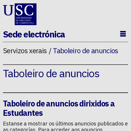
Ir ao contido da p�xina
Sede electrónica
Ab
Servizos xerais
Taboleiro de anuncios
Taboleiro de anuncios
Taboleiro de anuncios dirixidos a
Estudantes
Estanse a mostrar os últimos anuncios publicados e
as categorías. Para acceder aos anuncios