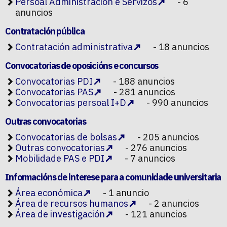
Persoal Administración e Servizos
- 6
anuncios
Contratación pública
Contratación administrativa
- 18 anuncios
Convocatorias de oposicións e concursos
Convocatorias PDI
- 188 anuncios
Convocatorias PAS
- 281 anuncios
Convocatorias persoal I+D
- 990 anuncios
Outras convocatorias
Convocatorias de bolsas
- 205 anuncios
Outras convocatorias
- 276 anuncios
Mobilidade PAS e PDI
- 7 anuncios
Informacións de interese para a comunidade universitaria
Área económica
- 1 anuncio
Área de recursos humanos
- 2 anuncios
Área de investigación
- 121 anuncios