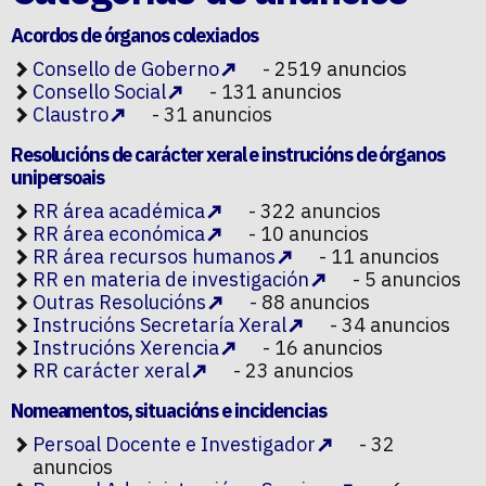
Acordos de órganos colexiados
Consello de Goberno
- 2519 anuncios
Consello Social
- 131 anuncios
Claustro
- 31 anuncios
Resolucións de carácter xeral e instrucións de órganos
unipersoais
RR área académica
- 322 anuncios
RR área económica
- 10 anuncios
RR área recursos humanos
- 11 anuncios
RR en materia de investigación
- 5 anuncios
Outras Resolucións
- 88 anuncios
Instrucións Secretaría Xeral
- 34 anuncios
Instrucións Xerencia
- 16 anuncios
RR carácter xeral
- 23 anuncios
Nomeamentos, situacións e incidencias
Persoal Docente e Investigador
- 32
anuncios