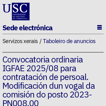
Ir ao contido da p�xina
Sede electrónica
Ab
Servizos xerais
Taboleiro de anuncios
Convocatoria ordinaria
IGFAE 2025/08 para
contratación de persoal.
Modificación dun vogal da
comisión do posto 2023-
PN008.00