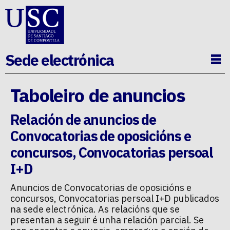
Ir ao contido da p�xina
Sede electrónica
Ab
Taboleiro de anuncios
Relación de anuncios de
Convocatorias de oposicións e
concursos
,
Convocatorias persoal
I+D
Anuncios de
Convocatorias de oposicións e
concursos
,
Convocatorias persoal I+D
publicados
na sede electrónica. As relacións que se
presentan a seguir é unha relación parcial. Se