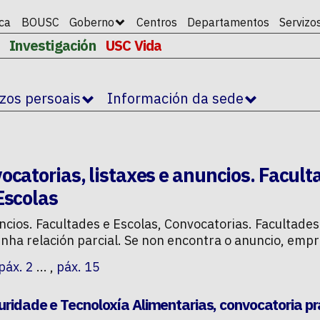
ica
BOUSC
Goberno
Centros
Departamentos
Servizo
Investigación
USC Vida
izos persoais
Información da sede
ocatorias, listaxes e anuncios. Facult
Escolas
ncios. Facultades e Escolas
,
Convocatorias. Facultades
unha relación parcial. Se non encontra o anuncio, emp
páx. 2
... ,
páx. 15
uridade e Tecnoloxía Alimentarias, convocatoria p