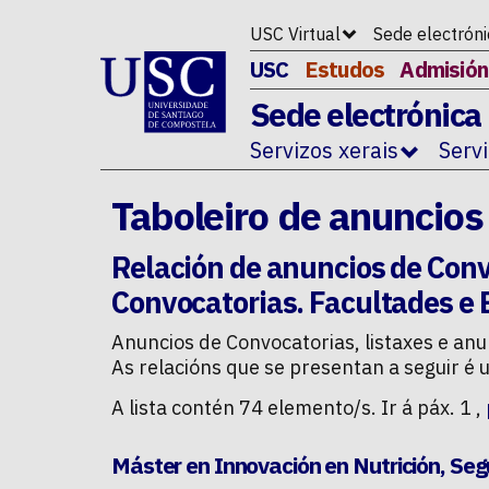
Ir ao contido da p�xina
USC Virtual
Sede electrón
USC
Estudos
Admisión
Sede electrónica
Servizos xerais
Serv
Taboleiro de anuncios
Relación de anuncios de
Conv
Convocatorias. Facultades e 
Anuncios de
Convocatorias, listaxes e anu
As relacións que se presentan a seguir é 
A lista contén 74 elemento/s. Ir á páx. 1 ,
Máster en Innovación en Nutrición, Seg