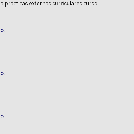
a prácticas externas curriculares curso
io
.
io
.
io
.