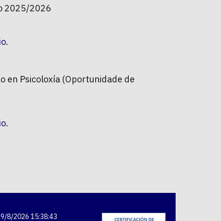
co 2025/2026
io
.
ao en Psicoloxía (Oportunidade de
io
.
9/8/2026 15:38:43