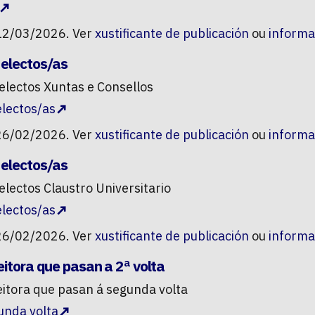
12/03/2026. Ver
xustificante de publicación
ou
informa
 electos/as
electos Xuntas e Consellos
electos/as
26/02/2026. Ver
xustificante de publicación
ou
informa
 electos/as
electos Claustro Universitario
electos/as
26/02/2026. Ver
xustificante de publicación
ou
informa
eitora que pasan a 2ª volta
eitora que pasan á segunda volta
unda volta