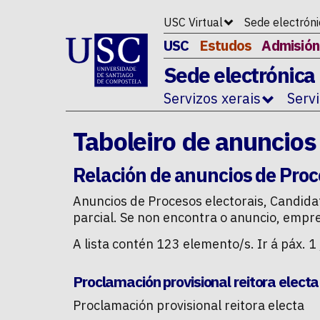
Ir ao contido da p�xina
USC Virtual
Sede electrón
USC
Estudos
Admisión
Sede electrónica
Servizos xerais
Serv
Taboleiro de anuncios
Relación de anuncios de
Proc
Anuncios de
Procesos electorais
,
Candida
parcial. Se non encontra o anuncio, empr
A lista contén 123 elemento/s. Ir á páx. 1 
Proclamación provisional reitora electa
Proclamación provisional reitora electa