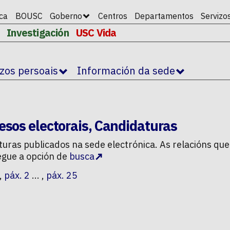
ica
BOUSC
Goberno
Centros
Departamentos
Servizo
Investigación
USC Vida
izos persoais
Información da sede
esos electorais
,
Candidaturas
turas
publicados na sede electrónica. As relacións que
egue a opción de
busca
,
páx. 2
... ,
páx. 25