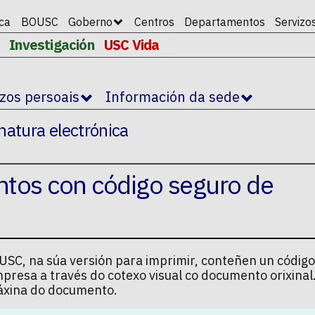
ica
BOUSC
Goberno
Centros
Departamentos
Servizo
Investigación
USC Vida
izos persoais
Información da sede
natura electrónica
ntos con código seguro de
SC, na súa versión para imprimir, conteñen un código
mpresa a través do cotexo visual co documento orixina
 páxina do documento.