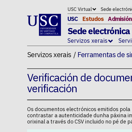
Ir ao contido da p�xina
USC Virtual
Sede electrón
USC
Estudos
Admisión
Sede electrónica
Servizos xerais
Serv
Servizos xerais
Ferramentas de si
Verificación de docume
verificación
Os documentos electrónicos emitidos pola U
contrastar a autenticidade dunha páxina i
orixinal a través do CSV incluido no pé de