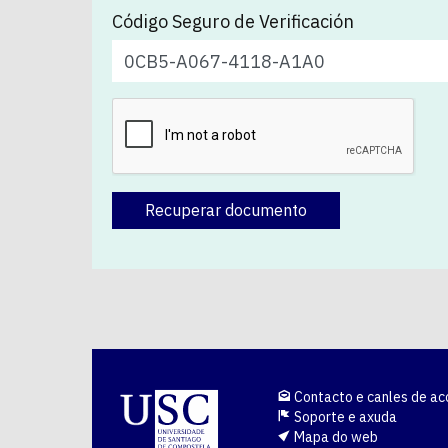
Código Seguro de Verificación
Recuperar documento
Contacto e canles de ac
Soporte e axuda
Mapa do web