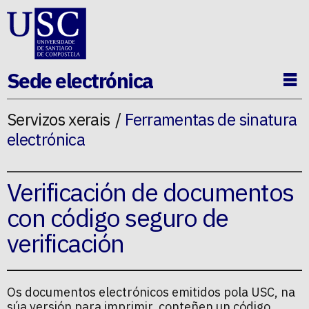
Ir ao contido da p�xina
Sede electrónica
Ab
Servizos xerais
Ferramentas de sinatura
electrónica
Verificación de documentos
con código seguro de
verificación
Os documentos electrónicos emitidos pola USC, na
súa versión para imprimir, conteñen un código