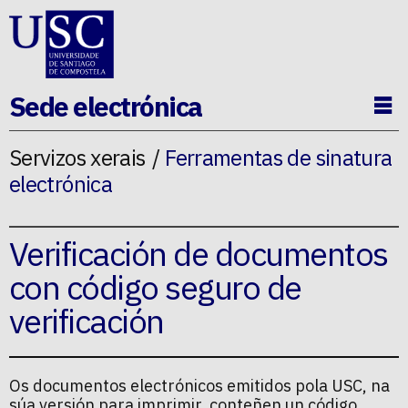
Ir ao contido da p�xina
Sede electrónica
Ab
Servizos xerais
Ferramentas de sinatura
electrónica
Verificación de documentos
con código seguro de
verificación
Os documentos electrónicos emitidos pola USC, na
súa versión para imprimir, conteñen un código