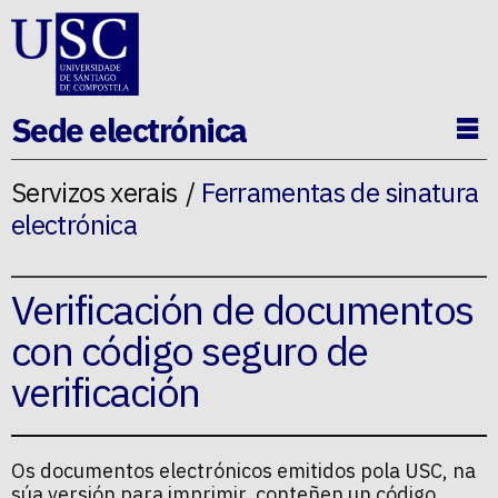
Ir ao contido da p�xina
Sede electrónica
Ab
Servizos xerais
Ferramentas de sinatura
electrónica
Verificación de documentos
con código seguro de
verificación
Os documentos electrónicos emitidos pola USC, na
súa versión para imprimir, conteñen un código