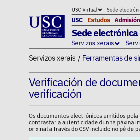
Ir ao contido da p�xina
USC Virtual
Sede electrón
USC
Estudos
Admisión
Sede electrónica
Servizos xerais
Serv
Servizos xerais
Ferramentas de si
Verificación de docume
verificación
Os documentos electrónicos emitidos pola U
contrastar a autenticidade dunha páxina i
orixinal a través do CSV incluido no pé de