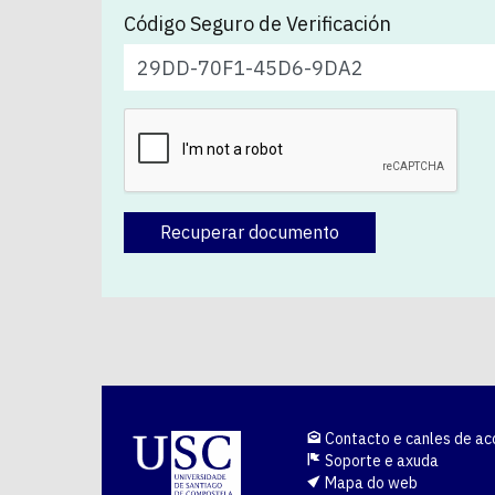
Código Seguro de Verificación
Recuperar documento
Contacto e canles de ac
Soporte e axuda
Mapa do web