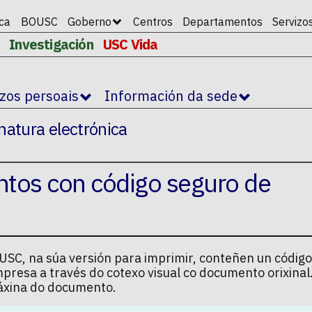
ica
BOUSC
Goberno
Centros
Departamentos
Servizo
Investigación
USC Vida
izos persoais
Información da sede
natura electrónica
ntos con código seguro de
SC, na súa versión para imprimir, conteñen un código
mpresa a través do cotexo visual co documento orixina
 páxina do documento.