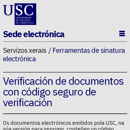
Ir ao contido da p�xina
Sede electrónica
Ab
Servizos xerais
Ferramentas de sinatura
electrónica
Verificación de documentos
con código seguro de
verificación
Os documentos electrónicos emitidos pola USC, na
súa versión para imprimir, conteñen un código