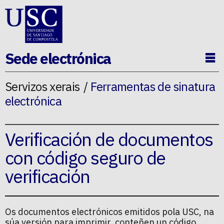
Ir ao contido da p�xina
Sede electrónica
Ab
Servizos xerais
Ferramentas de sinatura
electrónica
Verificación de documentos
con código seguro de
verificación
Os documentos electrónicos emitidos pola USC, na
súa versión para imprimir, conteñen un código