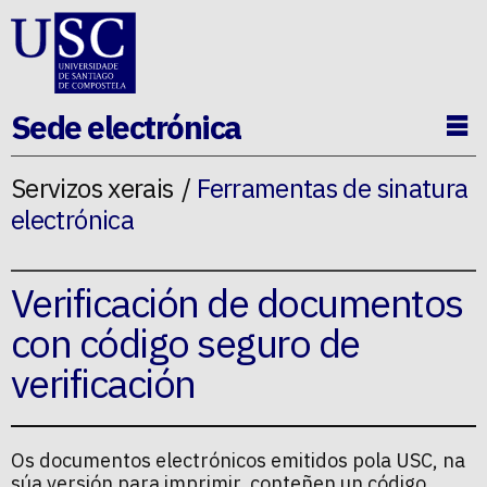
Ir ao contido da p�xina
Sede electrónica
Ab
Servizos xerais
Ferramentas de sinatura
electrónica
Verificación de documentos
con código seguro de
verificación
Os documentos electrónicos emitidos pola USC, na
súa versión para imprimir, conteñen un código