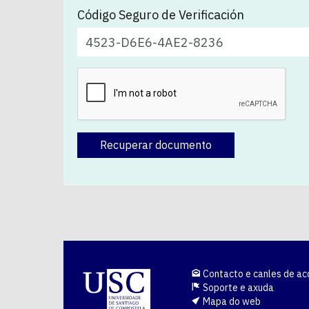
Código Seguro de Verificación
Recuperar documento
Contacto e canles de ac
Soporte e axuda
Mapa do web