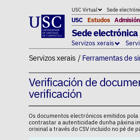
Ir ao contido da p�xina
USC Virtual
Sede electrón
USC
Estudos
Admisión
Sede electrónica
Servizos xerais
Serv
Servizos xerais
Ferramentas de si
Verificación de docume
verificación
Os documentos electrónicos emitidos pola U
contrastar a autenticidade dunha páxina i
orixinal a través do CSV incluido no pé de