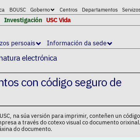
ica
BOUSC
Goberno
Centros
Departamentos
Servizo
Investigación
USC Vida
izos persoais
Información da sede
natura electrónica
ntos con código seguro de
SC, na súa versión para imprimir, conteñen un código
mpresa a través do cotexo visual co documento orixina
 páxina do documento.