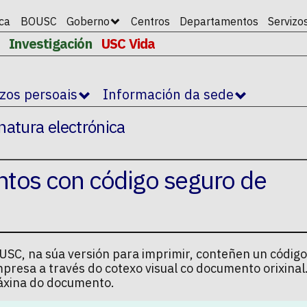
ica
BOUSC
Goberno
Centros
Departamentos
Servizo
Investigación
USC Vida
izos persoais
Información da sede
natura electrónica
ntos con código seguro de
SC, na súa versión para imprimir, conteñen un código
mpresa a través do cotexo visual co documento orixina
 páxina do documento.