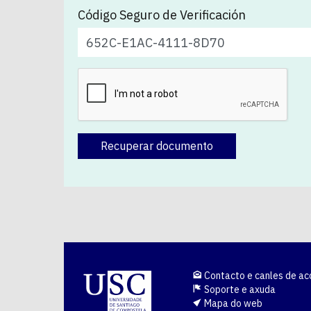
Código Seguro de Verificación
Recuperar documento
Contacto e canles de ac
Soporte e axuda
Mapa do web