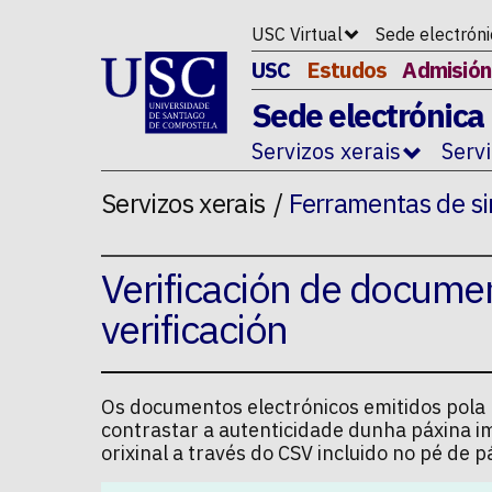
Ir ao contido da p�xina
USC Virtual
Sede electrón
USC
Estudos
Admisión
Sede electrónica
Servizos xerais
Serv
Servizos xerais
Ferramentas de si
Verificación de docume
verificación
Os documentos electrónicos emitidos pola U
contrastar a autenticidade dunha páxina i
orixinal a través do CSV incluido no pé de