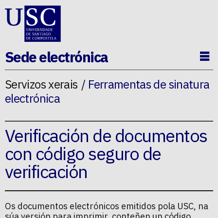
Ir ao contido da p�xina
Sede electrónica
Ab
Servizos xerais
Ferramentas de sinatura
electrónica
Verificación de documentos
con código seguro de
verificación
Os documentos electrónicos emitidos pola USC, na
súa versión para imprimir, conteñen un código