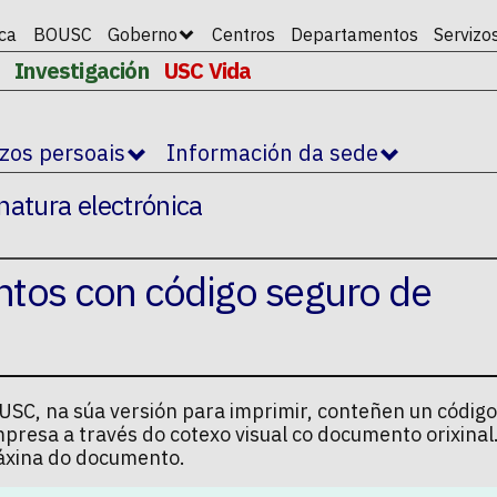
ica
BOUSC
Goberno
Centros
Departamentos
Servizo
Investigación
USC Vida
izos persoais
Información da sede
natura electrónica
ntos con código seguro de
SC, na súa versión para imprimir, conteñen un código
mpresa a través do cotexo visual co documento orixina
 páxina do documento.