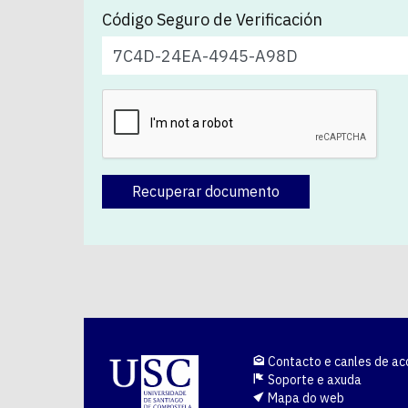
Código Seguro de Verificación
Recuperar documento
Contacto e canles de ac
Soporte e axuda
Mapa do web