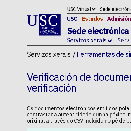
Ir ao contido da p�xina
USC Virtual
Sede electrón
USC
Estudos
Admisión
Sede electrónica
Servizos xerais
Serv
Servizos xerais
Ferramentas de si
Verificación de docume
verificación
Os documentos electrónicos emitidos pola U
contrastar a autenticidade dunha páxina i
orixinal a través do CSV incluido no pé de