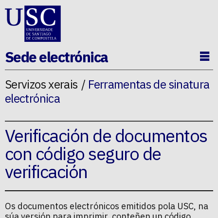
Ir ao contido da p�xina
Sede electrónica
Ab
Servizos xerais
Ferramentas de sinatura
electrónica
Verificación de documentos
con código seguro de
verificación
Os documentos electrónicos emitidos pola USC, na
súa versión para imprimir, conteñen un código