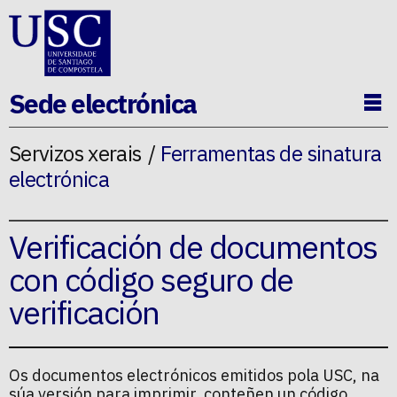
Ir ao contido da p�xina
Sede electrónica
Ab
Servizos xerais
Ferramentas de sinatura
electrónica
Verificación de documentos
con código seguro de
verificación
Os documentos electrónicos emitidos pola USC, na
súa versión para imprimir, conteñen un código