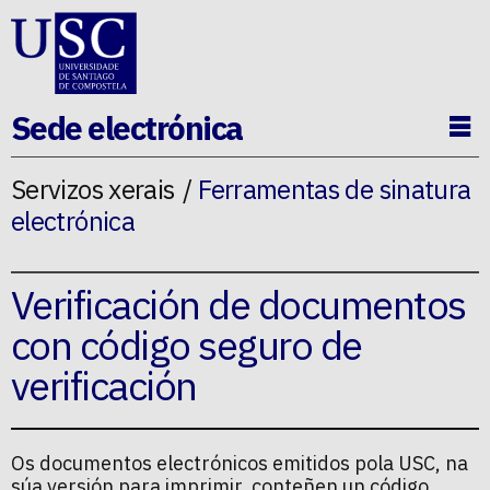
Ir ao contido da p�xina
Sede electrónica
Ab
Servizos xerais
Ferramentas de sinatura
electrónica
Verificación de documentos
con código seguro de
verificación
Os documentos electrónicos emitidos pola USC, na
súa versión para imprimir, conteñen un código