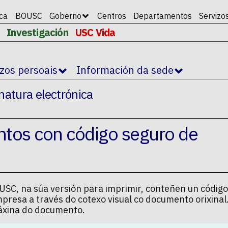
ica
BOUSC
Goberno
Centros
Departamentos
Servizo
Investigación
USC Vida
izos persoais
Información da sede
natura electrónica
ntos con código seguro de
SC, na súa versión para imprimir, conteñen un código
mpresa a través do cotexo visual co documento orixina
 páxina do documento.