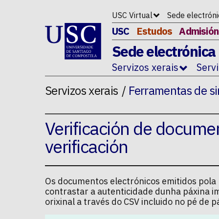
Ir ao contido da p�xina
USC Virtual
Sede electrón
USC
Estudos
Admisión
Sede electrónica
Servizos xerais
Serv
Servizos xerais
Ferramentas de si
Verificación de docume
verificación
Os documentos electrónicos emitidos pola U
contrastar a autenticidade dunha páxina i
orixinal a través do CSV incluido no pé de