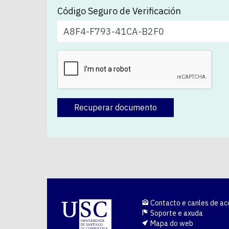
Código Seguro de Verificación
Recuperar documento
Contacto e canles de ac
Soporte e axuda
Mapa do web