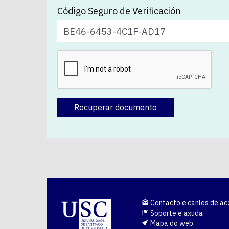
Código Seguro de Verificación
Recuperar documento
Contacto e canles de ac
Soporte e axuda
Mapa do web