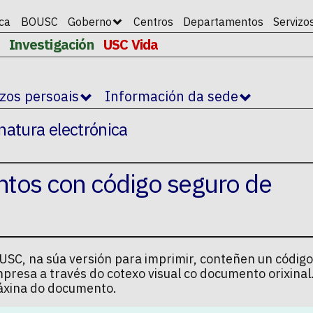
ica
BOUSC
Goberno
Centros
Departamentos
Servizo
Investigación
USC Vida
izos persoais
Información da sede
natura electrónica
ntos con código seguro de
SC, na súa versión para imprimir, conteñen un código
mpresa a través do cotexo visual co documento orixina
 páxina do documento.