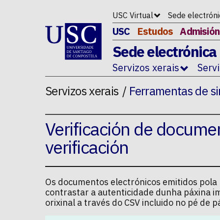
Ir ao contido da p�xina
USC Virtual
Sede electrón
USC
Estudos
Admisión
Sede electrónica
Servizos xerais
Serv
Servizos xerais
Ferramentas de si
Verificación de docume
verificación
Os documentos electrónicos emitidos pola U
contrastar a autenticidade dunha páxina i
orixinal a través do CSV incluido no pé de