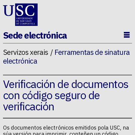
Ir ao contido da p�xina
Sede electrónica
Ab
Servizos xerais
Ferramentas de sinatura
electrónica
Verificación de documentos
con código seguro de
verificación
Os documentos electrónicos emitidos pola USC, na
súa versión para imprimir, conteñen un código