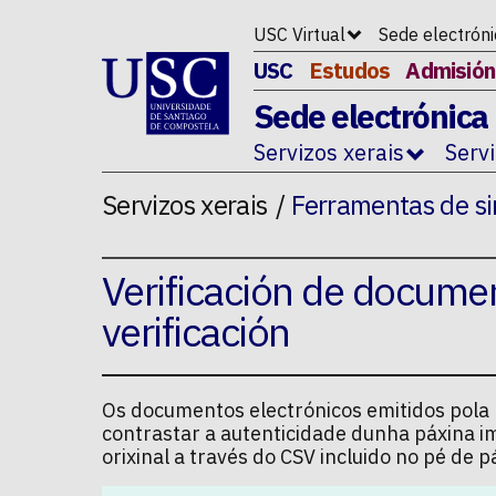
Ir ao contido da p�xina
USC Virtual
Sede electrón
USC
Estudos
Admisión
Sede electrónica
Servizos xerais
Serv
Servizos xerais
Ferramentas de si
Verificación de docume
verificación
Os documentos electrónicos emitidos pola U
contrastar a autenticidade dunha páxina i
orixinal a través do CSV incluido no pé de