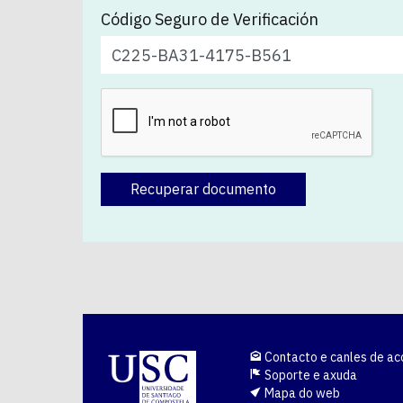
Código Seguro de Verificación
Recuperar documento
Contacto e canles de ac
Soporte e axuda
Mapa do web