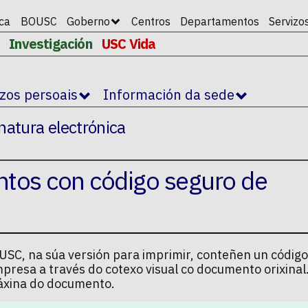
ica
BOUSC
Goberno
Centros
Departamentos
Servizo
Investigación
USC Vida
izos persoais
Información da sede
natura electrónica
ntos con código seguro de
SC, na súa versión para imprimir, conteñen un código
mpresa a través do cotexo visual co documento orixina
 páxina do documento.