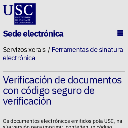
Ir ao contido da p�xina
Sede electrónica
Ab
Servizos xerais
Ferramentas de sinatura
electrónica
Verificación de documentos
con código seguro de
verificación
Os documentos electrónicos emitidos pola USC, na
súa versión para imprimir, conteñen un código