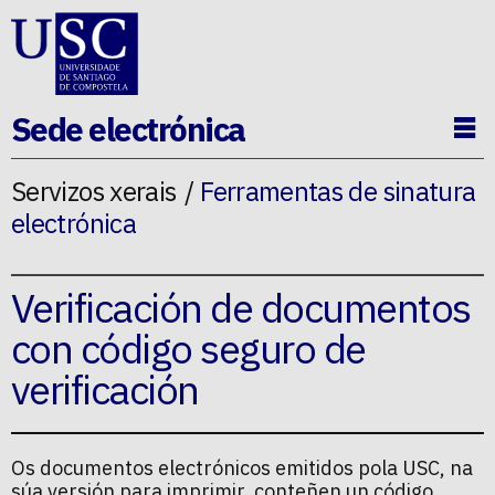
Ir ao contido da p�xina
Sede electrónica
Ab
Servizos xerais
Ferramentas de sinatura
electrónica
Verificación de documentos
con código seguro de
verificación
Os documentos electrónicos emitidos pola USC, na
súa versión para imprimir, conteñen un código