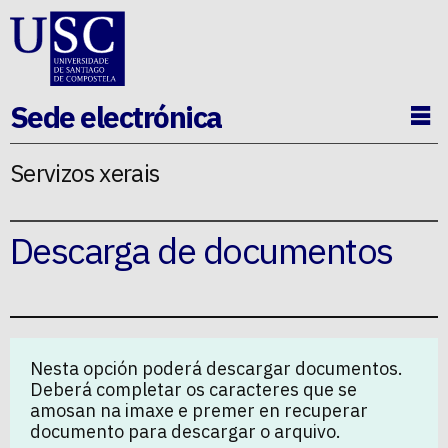
Ir ao contido da p�xina
Sede electrónica
Ab
Servizos xerais
Descarga de documentos
Nesta opción poderá descargar documentos.
Deberá completar os caracteres que se
amosan na imaxe e premer en recuperar
documento para descargar o arquivo.