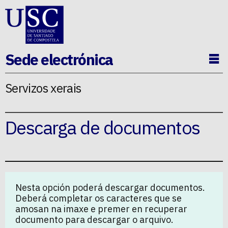
Ir ao contido da p�xina
Sede electrónica
Ab
Servizos xerais
Descarga de documentos
Nesta opción poderá descargar documentos.
Deberá completar os caracteres que se
amosan na imaxe e premer en recuperar
documento para descargar o arquivo.