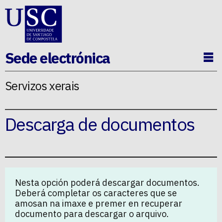
Ir ao contido da p�xina
Sede electrónica
Ab
Servizos xerais
Descarga de documentos
Nesta opción poderá descargar documentos.
Deberá completar os caracteres que se
amosan na imaxe e premer en recuperar
documento para descargar o arquivo.