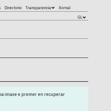
s
Directorio
Transparencia
Xornal
GL
na imaxe e premer en recuperar