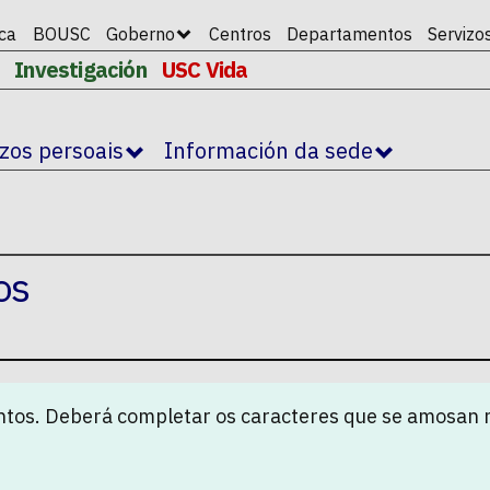
ica
BOUSC
Goberno
Centros
Departamentos
Servizo
Investigación
USC Vida
izos persoais
Información da sede
os
tos. Deberá completar os caracteres que se amosan 