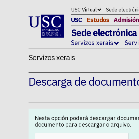
Ir ao contido da p�xina
USC Virtual
Sede electrón
USC
Estudos
Admisión
Sede electrónica
Servizos xerais
Serv
Servizos xerais
Descarga de document
Nesta opción poderá descargar documen
documento para descargar o arquivo.