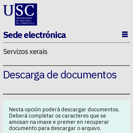
Ir ao contido da p�xina
Sede electrónica
Ab
Servizos xerais
Descarga de documentos
Nesta opción poderá descargar documentos.
Deberá completar os caracteres que se
amosan na imaxe e premer en recuperar
documento para descargar o arquivo.