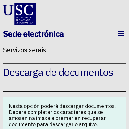
Ir ao contido da p�xina
Sede electrónica
Ab
Servizos xerais
Descarga de documentos
Nesta opción poderá descargar documentos.
Deberá completar os caracteres que se
amosan na imaxe e premer en recuperar
documento para descargar o arquivo.