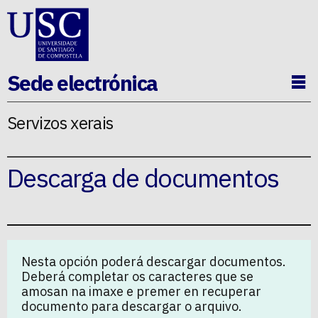
Ir ao contido da p�xina
Sede electrónica
Ab
Servizos xerais
Descarga de documentos
Nesta opción poderá descargar documentos.
Deberá completar os caracteres que se
amosan na imaxe e premer en recuperar
documento para descargar o arquivo.