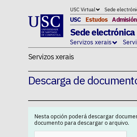
Ir ao contido da p�xina
USC Virtual
Sede electrón
USC
Estudos
Admisión
Sede electrónica
Servizos xerais
Serv
Servizos xerais
Descarga de document
Nesta opción poderá descargar documen
documento para descargar o arquivo.