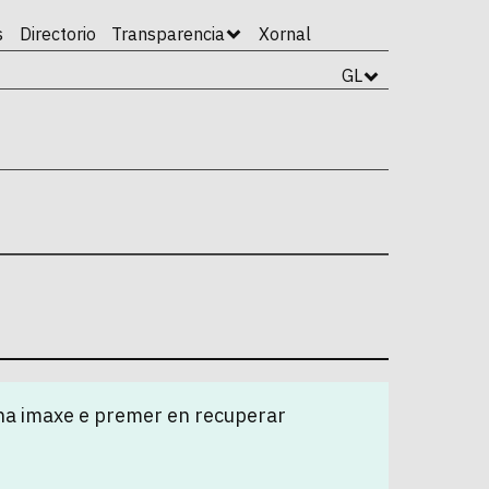
s
Directorio
Transparencia
Xornal
GL
na imaxe e premer en recuperar