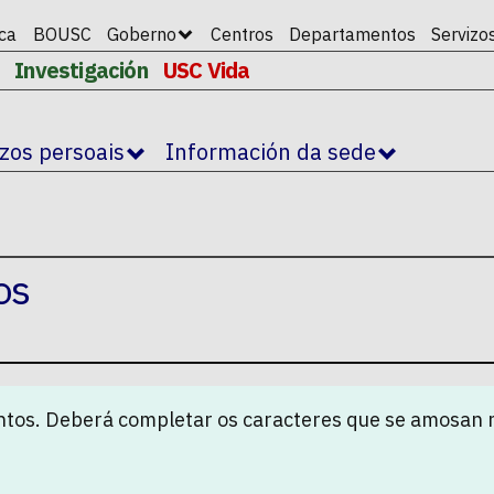
ica
BOUSC
Goberno
Centros
Departamentos
Servizo
Investigación
USC Vida
izos persoais
Información da sede
os
tos. Deberá completar os caracteres que se amosan 