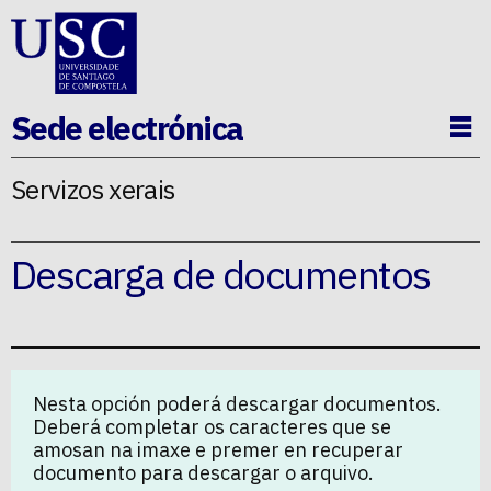
Ir ao contido da p�xina
Sede electrónica
Ab
Servizos xerais
Descarga de documentos
Nesta opción poderá descargar documentos.
Deberá completar os caracteres que se
amosan na imaxe e premer en recuperar
documento para descargar o arquivo.