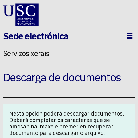
Ir ao contido da p�xina
Sede electrónica
Ab
Servizos xerais
Descarga de documentos
Nesta opción poderá descargar documentos.
Deberá completar os caracteres que se
amosan na imaxe e premer en recuperar
documento para descargar o arquivo.