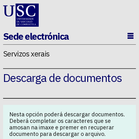
Ir ao contido da p�xina
Sede electrónica
Ab
Servizos xerais
Descarga de documentos
Nesta opción poderá descargar documentos.
Deberá completar os caracteres que se
amosan na imaxe e premer en recuperar
documento para descargar o arquivo.