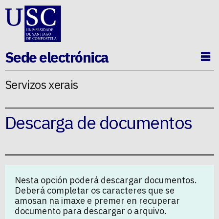
Ir ao contido da p�xina
Sede electrónica
Ab
Servizos xerais
Descarga de documentos
Nesta opción poderá descargar documentos.
Deberá completar os caracteres que se
amosan na imaxe e premer en recuperar
documento para descargar o arquivo.