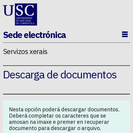
Ir ao contido da p�xina
Sede electrónica
Ab
Servizos xerais
Descarga de documentos
Nesta opción poderá descargar documentos.
Deberá completar os caracteres que se
amosan na imaxe e premer en recuperar
documento para descargar o arquivo.