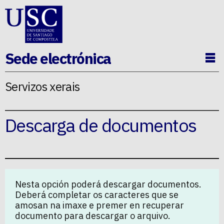
Ir ao contido da p�xina
Sede electrónica
Ab
Servizos xerais
Descarga de documentos
Nesta opción poderá descargar documentos.
Deberá completar os caracteres que se
amosan na imaxe e premer en recuperar
documento para descargar o arquivo.