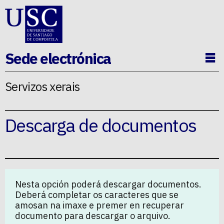
Ir ao contido da p�xina
Sede electrónica
Ab
Servizos xerais
Descarga de documentos
Nesta opción poderá descargar documentos.
Deberá completar os caracteres que se
amosan na imaxe e premer en recuperar
documento para descargar o arquivo.