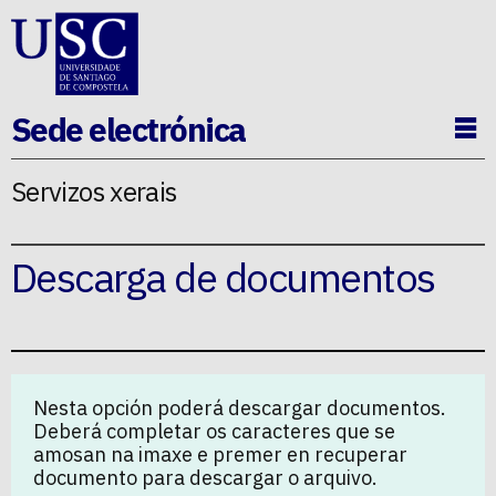
Ir ao contido da p�xina
Sede electrónica
Ab
Servizos xerais
Descarga de documentos
Nesta opción poderá descargar documentos.
Deberá completar os caracteres que se
amosan na imaxe e premer en recuperar
documento para descargar o arquivo.